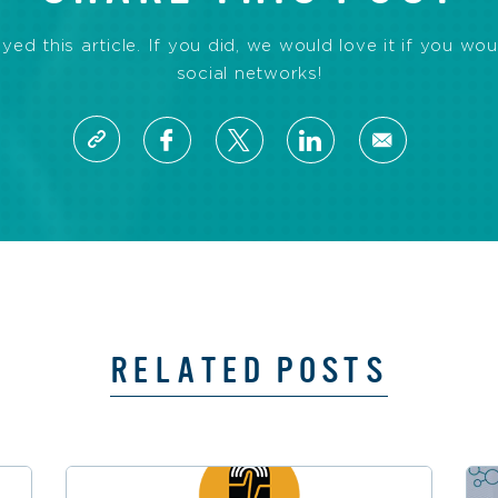
d this article. If you did, we would love it if you wou
social networks!
RELATED POSTS