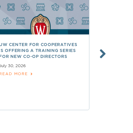
UW CENTER FOR COOPERATIVES
FREE ACCE
IS OFFERING A TRAINING SERIES
GOVERNAN
FOR NEW CO-OP DIRECTORS
NATIONAL 
ACCOUNTA
July 30, 2026
COOPERAT
READ MORE
July 28, 2026
READ MOR